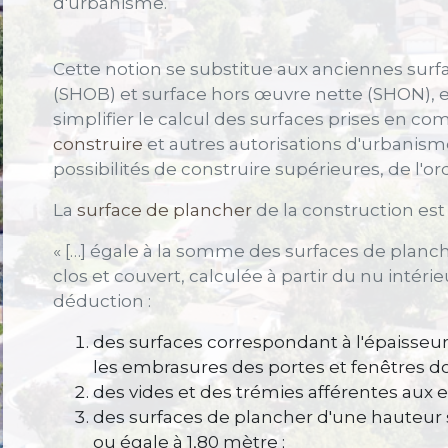
d'urbanisme.
Cette notion se substitue aux anciennes sur
(SHOB) et surface hors œuvre nette (SHON), e
simplifier le calcul des surfaces prises en c
construire
et autres autorisations d'urbanism
possibilités de construire supérieures, de l'or
La
surface de plancher
de la construction est
« […] égale à la somme des surfaces de plan
clos et couvert, calculée à partir du nu intéri
déduction :
des surfaces correspondant à l'épaisseu
les embrasures des portes et fenêtres don
des vides et des trémies afférentes aux e
des surfaces de plancher d'une hauteur 
ou égale à 1,80 mètre ;