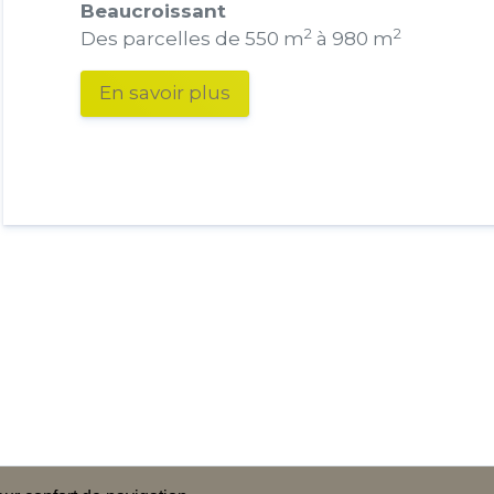
Beaucroissant
2
2
Des parcelles de 550 m
à 980 m
En savoir plus
ogramme en
Médiation