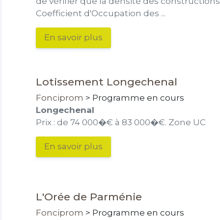
de vérifier que la densité des constructions
Coefficient d'Occupation des ...
En savoir plus
Lotissement Longechenal
Fonciprom
> Programme en cours
Longechenal
Prix : de 74 000�€ à 83 000�€.
Zone UC
En savoir plus
L'Orée de Parménie
Fonciprom
> Programme en cours