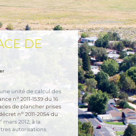
ACE DE
er
 une unité de calcul des
o
ance n
2011-1539 du 16
faces de plancher prises
o
décret n
2011-2054 du
r
mars 2012, à la
tres autorisations