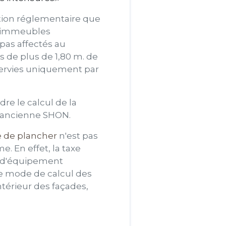
ition réglementaire que
s immeubles
pas affectés au
s de plus de 1,80 m. de
servies uniquement par
re le calcul de la
'ancienne SHON.
e de plancher
n'est pas
me. En effet, la taxe
e d'équipement
re mode de calcul des
ntérieur des façades,