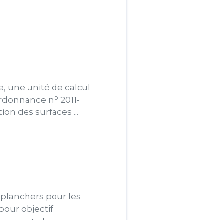
e, une unité de calcul
o
'ordonnance n
2011-
ion des surfaces ...
planchers pour les
pour objectif