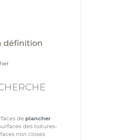
 définition
cher
ECHERCHE
rfaces de
plancher
urfaces des toitures-
rfaces non closes