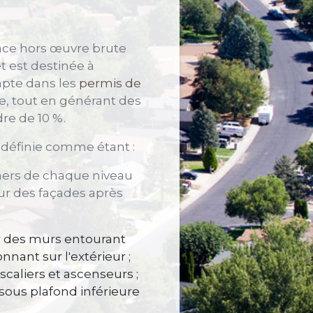
face hors œuvre brute
t est destinée à
ompte dans les
permis de
e, tout en générant des
dre de 10 %.
 définie comme étant :
chers de chaque niveau
eur des façades après
r des murs entourant
nant sur l'extérieur ;
scaliers et ascenseurs ;
sous plafond inférieure