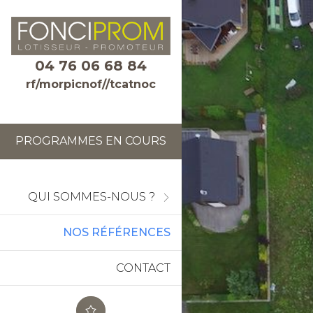
04 76 06 68 84
rf/morpicnof//tcatnoc
PROGRAMMES EN COURS
QUI SOMMES-NOUS ?
NOS RÉFÉRENCES
CONTACT