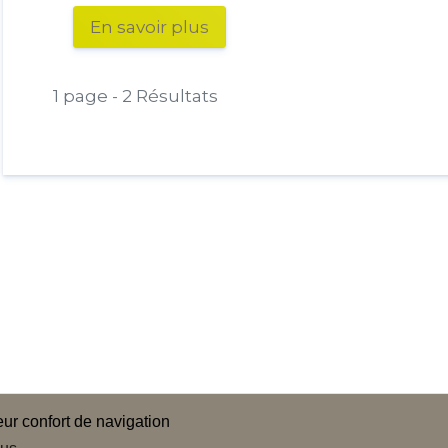
En savoir plus
1 page - 2 Résultats
ogramme en
Médiation
leur confort de navigation
rs
Plan du site
ACTUALITÉS
tions légales